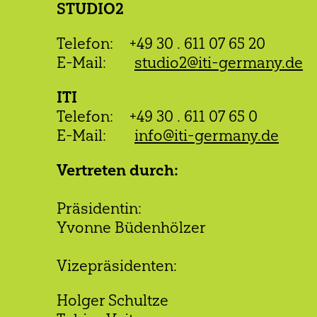
STUDIO2
Telefon: +49 30 . 611 07 65 20
E-Mail:
studio2
@iti-germany.de
ITI
Telefon: +49 30 . 611 07 65 0
E-Mail:
info@iti-germany.de
Vertreten durch:
Präsidentin:
Yvonne Büdenhölzer
Vizepräsidenten:
Holger Schultze