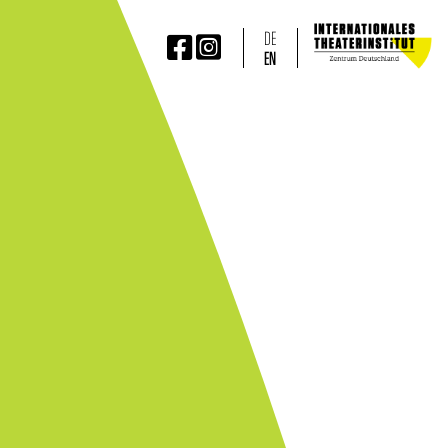
DE


EN