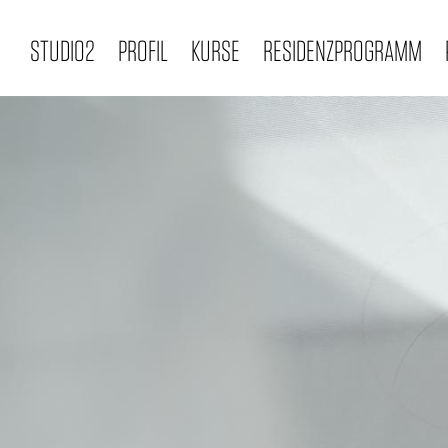
Direkt
zum
STUDIO2
PROFIL
KURSE
RESIDENZPROGRAMM
MAIN
Inhalt
NAVIGATION