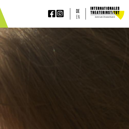
DE


EN