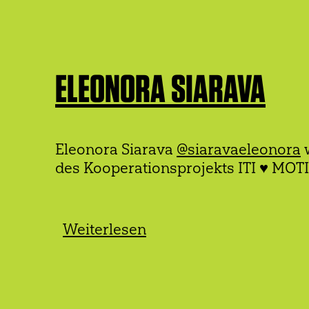
PFADNAVIGATION
ELEONORA SIARAVA
Eleonora Siarava
@siaravaeleonora
w
des Kooperationsprojekts ITI ♥ MO
Weiterlesen
über
Eleonora
Siarava