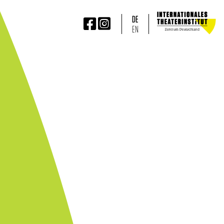
DE


EN