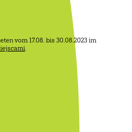
eten vom 17.08. bis 30.08.2023 im
iejscami
.