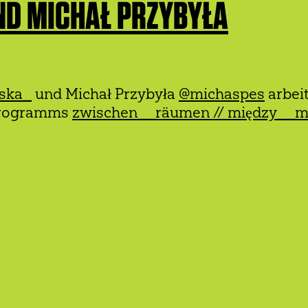
ND MICHAŁ PRZYBYŁA
lska_
und Michał Przybyła
@michaspes
arbeit
programms
zwischen__räumen // między__m