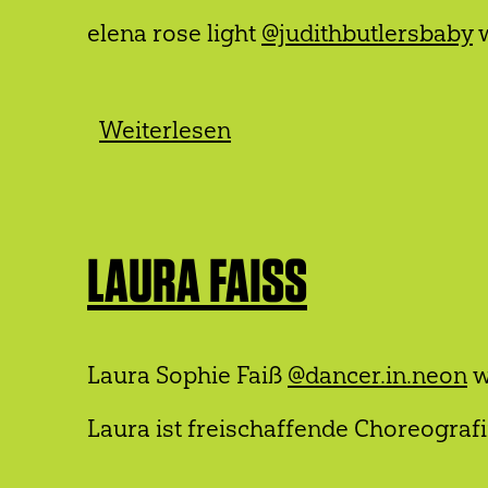
elena rose light
@judithbutlersbaby
w
Weiterlesen
über
elena
rose
light
LAURA FAISS
Laura Sophie Faiß
@dancer.in.neon
w
Laura ist freischaffende Choreografin