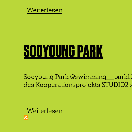
Weiterlesen
über
Laura
Faiß
SOOYOUNG PARK
Sooyoung Park
@swimming__park1
des Kooperationsprojekts STUDIO2 x t
Weiterlesen
über
Sooyoung
Park