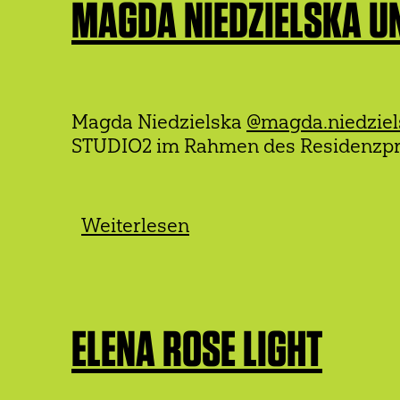
MAGDA NIEDZIELSKA U
Magda Niedzielska
@magda.niedzie
STUDIO2 im Rahmen des Residenz
Weiterlesen
über
Magda
Niedzielska
und
Michał
ELENA ROSE LIGHT
Przybyła