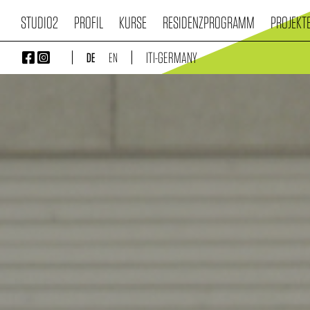
Direkt
STUDIO2
PROFIL
KURSE
RESIDENZPROGRAMM
PROJEKT
zum
MAIN
Inhalt
ITI-GERMANY


DE
EN
NAVIGATION